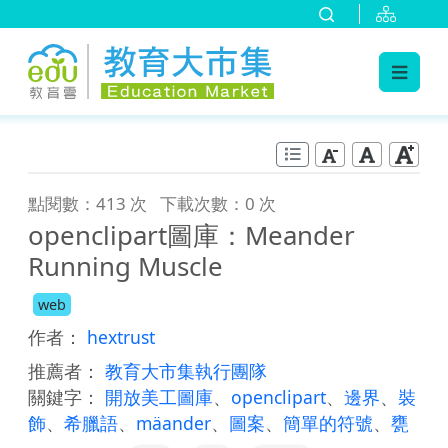
:::
跳到主要內容
:::
點閱數：413 次
下載次數：0 次
openclipart圖庫：Meander
Running Muscle
web
作者：
hextrust
推薦者：
教育大市集執行團隊
關鍵字：
開放美工圖庫
、
openclipart
、
邊界
、
裝
飾
、
希臘語
、
mäander
、
圖案
、
簡單的符號
、
甕