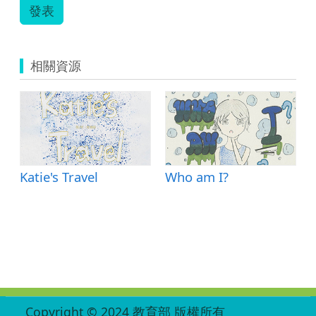
發表
相關資源
Katie's Travel
Who am I?
00565.doc
:::
Copyright © 2024 教育部 版權所有