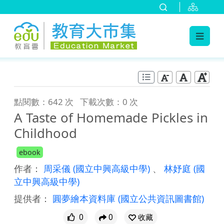
:::
跳到主要內容
:::
點閱數：642 次
下載次數：0 次
A Taste of Homemade Pickles in
Childhood
ebook
作者：
周采儀
(國立中興高級中學)
、
林妤庭
(國
立中興高級中學)
提供者：
圓夢繪本資料庫
(國立公共資訊圖書館)
0
0
收藏