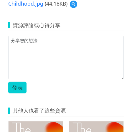
Childhood.jpg
(44.18KB)
預
Taste
覽
of
(資
Homemade
源
Pickles
資源評論或心得分享
縮
in
圖)24_A
Childhood.pdf
Taste
of
Homemade
Pickles
in
Childhood.jpg
發表
其他人也看了這些資源