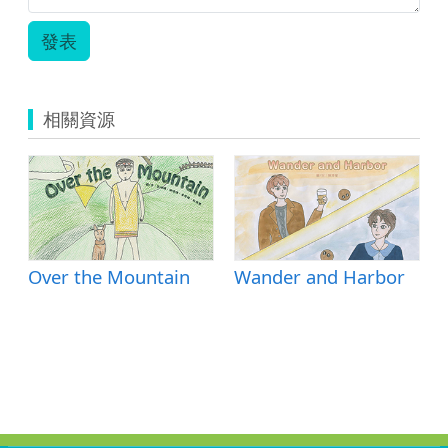
發表
相關資源
Over the Mountain
Wander and Harbor
 a Plastic Bag