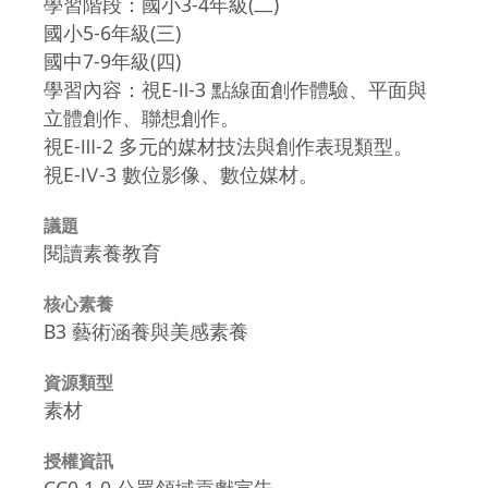
學習階段：國小3-4年級(二)
國小5-6年級(三)
國中7-9年級(四)
學習內容：視E-Ⅱ-3 點線面創作體驗、平面與
立體創作、聯想創作。
視E-Ⅲ-2 多元的媒材技法與創作表現類型。
視E-Ⅳ-3 數位影像、數位媒材。
議題
閱讀素養教育
核心素養
B3 藝術涵養與美感素養
資源類型
素材
授權資訊
CC0 1.0 公眾領域貢獻宣告