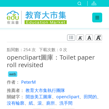
:::
跳到主要內容
:::
點閱數：254 次
下載次數：0 次
openclipart圖庫：Toilet paper
roll revisited
web
作者：
PeterM
推薦者：
教育大市集執行團隊
關鍵字：
開放美工圖庫
、
openclipart
、
田間的
、
沒有輪廓
、
紙
、
滾
、
廁所
、
洗手間