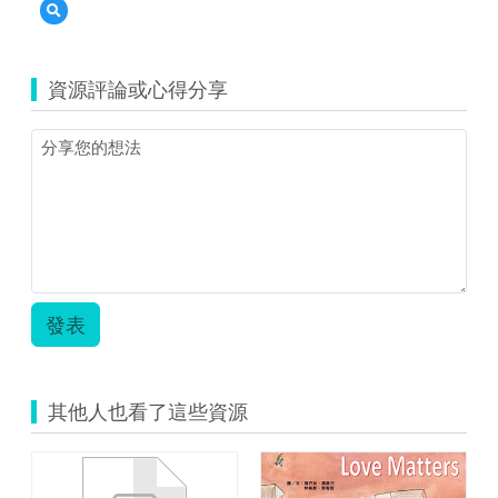
預
and
覽
Bieber.pdf
(資
源
資源評論或心得分享
縮
圖)07_Justin
and
Bieber.jpg
發表
其他人也看了這些資源