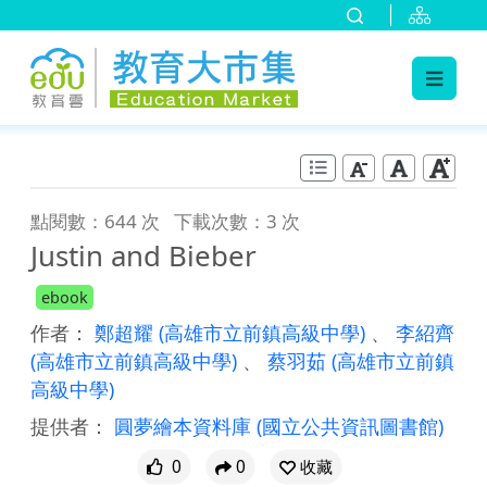
:::
跳到主要內容
:::
點閱數：644 次
下載次數：3 次
Justin and Bieber
ebook
作者：
鄭超耀
(高雄市立前鎮高級中學)
、
李紹齊
(高雄市立前鎮高級中學)
、
蔡羽茹
(高雄市立前鎮
高級中學)
提供者：
圓夢繪本資料庫
(國立公共資訊圖書館)
0
0
收藏