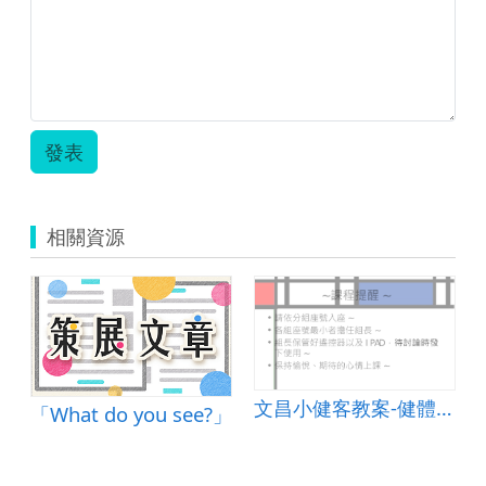
用
「資
訊
科
技」
教
案-
發表
大
有-
陳
映
相關資源
慈.zip
文昌小健客教案-健體領域
「What do you see?」