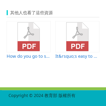
其他人也看了這些資源
l)-B-混成教學-新竹縣新港國小-許秀如老師
How do you go to school
It&rsquo;s easy to be a writer
:::
Copyright © 2024 教育部 版權所有
ED27030007-003