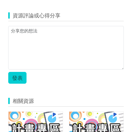
慧
S__12156951.jpg
學
習
資源評論或心得分享
教
室
教
案
南
崁
國
小
社
會.pdf
發表
相關資源