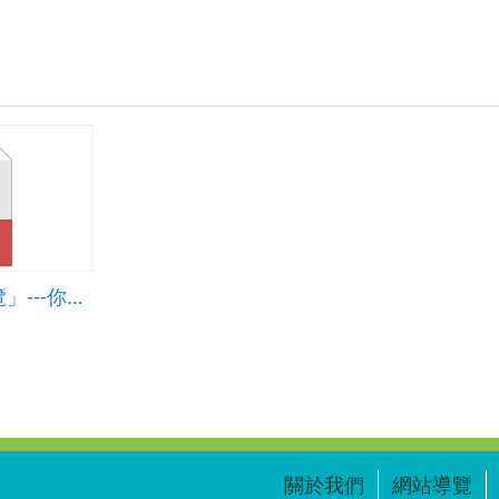
「校園植物語音導覽」---你來 Q，我來說
關於我們
網站導覽