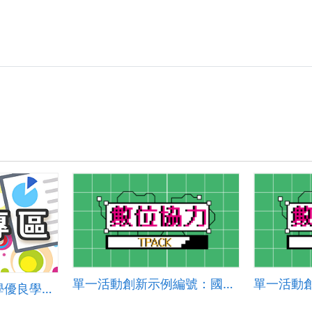
「資
訊
科
技」
教
案-
臺
中
市
和
平
區
和
平
國
小.zip
單一活動創新示例編號：國小資議 2024-002
臺南市大成國民中學優良學校選拔簡報