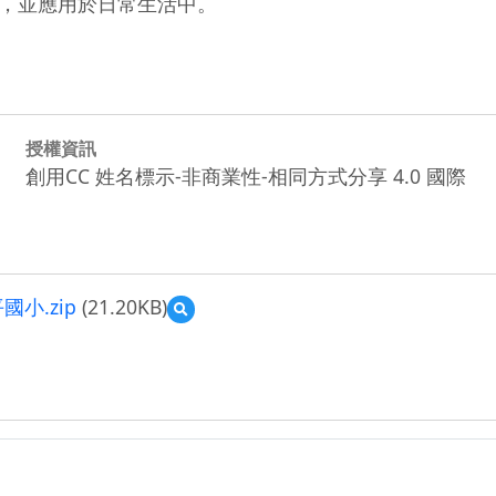
簡報，並應用於日常生活中。
授權資訊
創用CC 姓名標示-非商業性-相同方式分享 4.0 國際
小.zip
(21.20KB)
預
覽
教
學
與
學
習
應
用