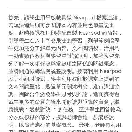
首先，請學生用平板載具做 Nearpod 檔案連結，
若無法連結則可參閱課本內容並用色筆畫記重
點，此時授課教師則搭配自製 Nearpod 的簡報，
引導學生進入十字交乘法的學習，列舉範例讓學
生更加充分了解單元內容。文本閱讀後，活用均
一動畫數位教材與學習單討論說明，加強複習充
分了解一次項係數與常數項之關係的關鍵概念，
並將問題做總結與統整說明。接著利用 Nearpod 
設計小組討論題，學生利用教師於課堂上提到的
文本閱讀重點，透過單元關鍵概念，進行溝通協
調，團隊合作激發學生思考與推論，進而獲得遊
戲中更多的命運之鑰來開啟誰與爭鋒的寶盒，繼
續挑戰＂競數對決 ＂的任務。至於學生回答較為
分歧或模糊的部分，授課老師會進一步講解說
明，以釐清應有的基礎概念。 最後，老師再利用