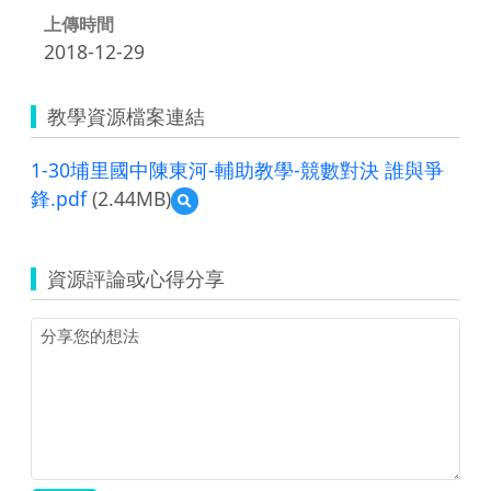
上傳時間
2018-12-29
教學資源檔案連結
1-30埔里國中陳東河-輔助教學-競數對決 誰與爭
鋒.pdf
(2.44MB)
預
覽
1-
30
資源評論或心得分享
埔
里
國
中
陳
東
河-
輔
助
教
學-