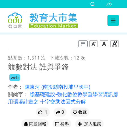
:::
跳到主要內容
:::
點閱數：1,511 次
下載次數：12 次
競數對決 誰與爭鋒
web
作者：
陳東河
(南投縣南投埔里國中)
關鍵字：
瞻基礎建設-強化數位教學暨學習資訊應
用環境計畫之 十字交乘法因式分解
1
0
收藏
問題回報
檢舉
加入追蹤