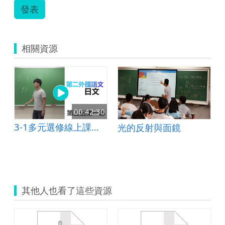
發表
競
數
對
決
相關資源
誰
與
爭
鋒.pdf
00:42:30
3-1多元選修線上課程_日文_平假名 ら行、わ行及鼻音「ん」
光的反射與面鏡
其他人也看了這些資源