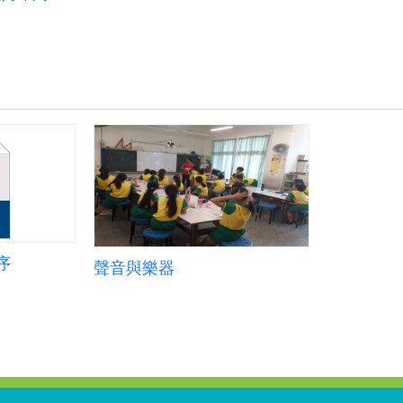
序
聲音與樂器