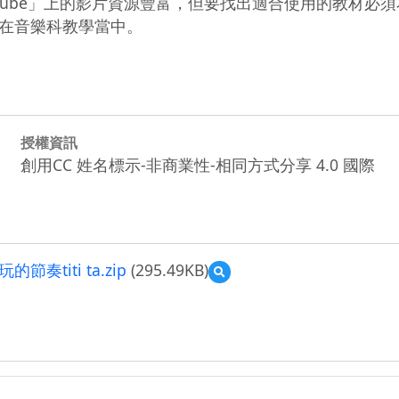
tube」上的影片資源豐富，但要找出適合使用的教材必
在音樂科教學當中。
授權資訊
創用CC 姓名標示-非商業性-相同方式分享 4.0 國際
titi ta.zip
(295.49KB)
預
覽
前
瞻
計
畫
教
案