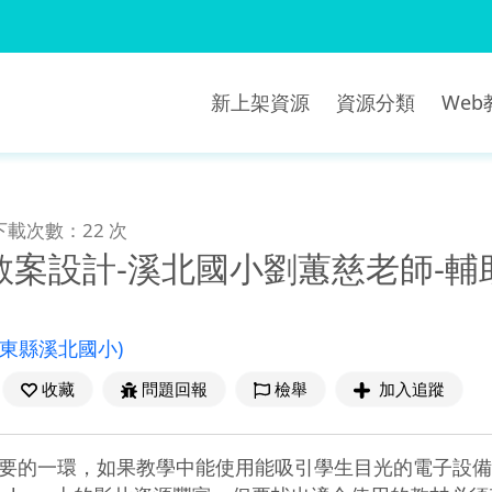
新上架資源
資源分類
We
下載次數：22 次
案設計-溪北國小劉蕙慈老師-輔助教學
屏東縣溪北國小)
收藏
問題回報
檢舉
加入追蹤
要的一環，如果教學中能使用能吸引學生目光的電子設備