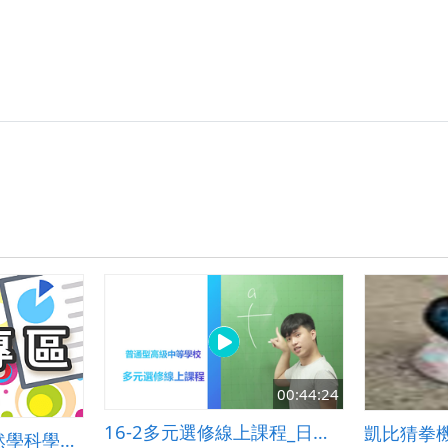
設
計-
溪
北
國
小
劉
蕙
慈
老
師-
輔
助
教
學-
好
玩
的
節
奏
titi
00:44:24
ta.zip
16-2多元選修線上課程_日文_有受詞的基本動詞 相關句型
凱比猜拳
學科學習：提升自然學科學習成效