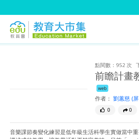
:::
跳到主要內容
:::
點閱數：952 次
前瞻計畫教
web
作者：
劉蕙慈
(
0
0
音樂課節奏變化練習是低年級生活科學生實做當中重