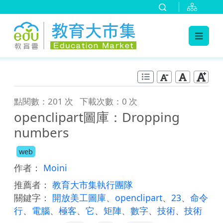
:::
跳到主要內容
:::
點閱數：201 次
下載次數：0 次
openclipart圖庫：Dropping
numbers
web
作者：
Moini
推薦者：
教育大市集執行團隊
關鍵字：
開放美工圖庫
、
openclipart
、
23
、
命令
行
、
電腦
、
極客
、
它
、
矩陣
、
數字
、
技術
、
技術