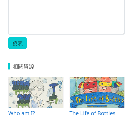
發表
相關資源
GO
Who am I?
The Life of Bottles