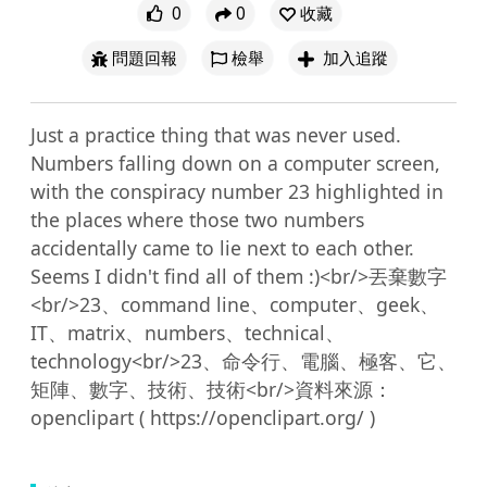
0
0
收藏
問題回報
檢舉
加入追蹤
Just a practice thing that was never used. 
Numbers falling down on a computer screen, 
with the conspiracy number 23 highlighted in 
the places where those two numbers 
accidentally came to lie next to each other. 
Seems I didn't find all of them :)<br/>丟棄數字
<br/>23、command line、computer、geek、
IT、matrix、numbers、technical、
technology<br/>23、命令行、電腦、極客、它、
矩陣、數字、技術、技術<br/>資料來源：