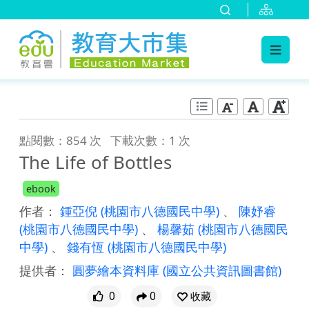
:::
跳到主要內容
:::
點閱數：854 次
下載次數：1 次
The Life of Bottles
ebook
作者：
鍾亞倪
(桃園市八德國民中學)
、
陳妤睿
(桃園市八德國民中學)
、
楊馨茹
(桃園市八德國民
中學)
、
錢有恆
(桃園市八德國民中學)
提供者：
圓夢繪本資料庫
(國立公共資訊圖書館)
0
0
收藏