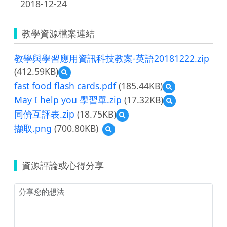
2018-12-24
教學資源檔案連結
教學與學習應用資訊科技教案-英語20181222.zip
(412.59KB)
預
覽
fast food flash cards.pdf
(185.44KB)
預
教
覽
May I help you 學習單.zip
(17.32KB)
預
學
fast
覽
與
同儕互評表.zip
(18.75KB)
預
food
May
學
覽
flash
擷取.png
(700.80KB)
預
I
習
同
cards.pdf
覽
help
應
儕
擷
you
用
互
取.png
學
資
評
資源評論或心得分享
習
訊
表.zip
單.zip
科
技
教
案-
英
語