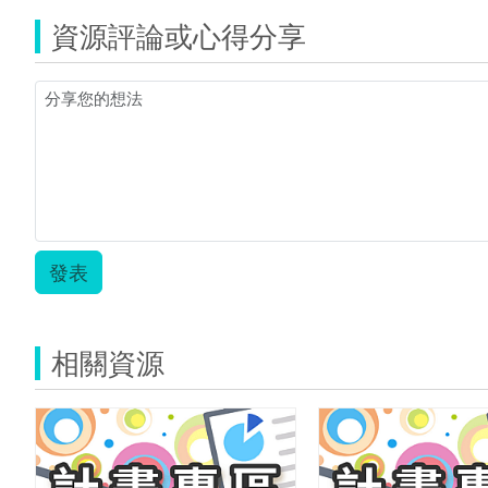
大
資源評論或心得分享
行
星.jpg
發表
相關資源