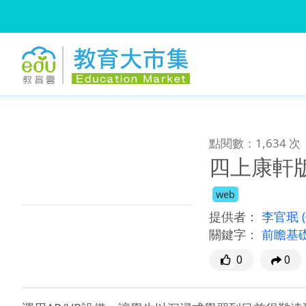
:::
跳到主要內容
:::
點閱數：1,634 次
四上康軒
web
提供者：
李官珉
關鍵字：
前瞻基
0
0