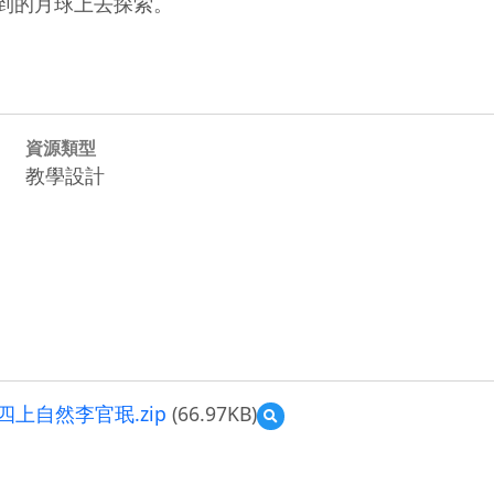
達到的月球上去探索。
資源類型
教學設計
四上自然李官珉.zip
(66.97KB)
預
覽
23777_
教