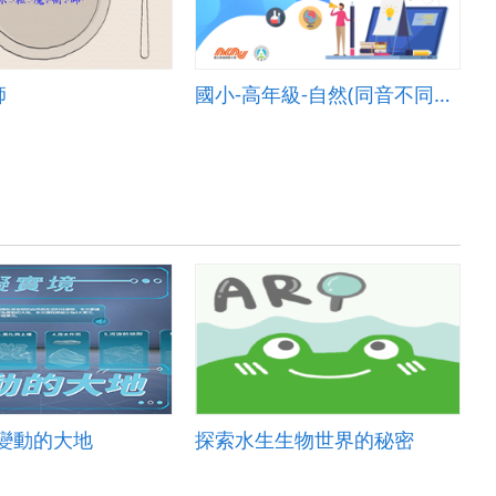
師
國小-高年級-自然(同音不同調的「露與霜」)-B-混成教學-台北市金華國小-曾振富校長
變動的大地
探索水生生物世界的秘密