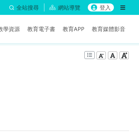
全站搜尋
網站導覽
登入
b教學資源
教育電子書
教育APP
教育媒體影音