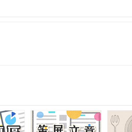
學
與
學
習
應
用
「資
訊
科
技」
教
案
參
考
格
式-
-
四
上
自
然
李
官
珉.zip