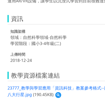
運用AR/VR設備，讓學生以沉浸式學習到目前很難
資訊
知識架構
領域：自然科學領域-自然科學
學習階段：國小3-4年級(二)
上傳時間
2018-12-24
教學資源檔案連結
23777_教學與學習應用「資訊科技」教案參考格式--
八大行星.jpg
(190.45KB)
預
覽
八