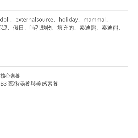
as、doll、externalsource、holiday、mammal、
熊、聖誕、娃娃、外部源、假日、哺乳動物、填充的、泰迪熊、泰迪熊、
核心素養
B3 藝術涵養與美感素養