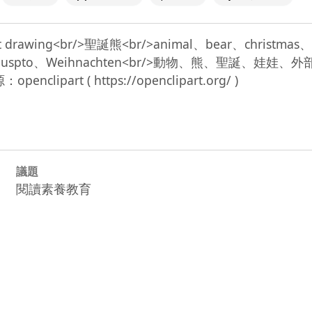
patent drawing<br/>聖誕熊<br/>animal、bear、christm
oy、ursine、uspto、Weihnachten<br/>動物、
議題
閱讀素養教育