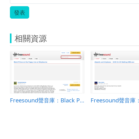
發表
相關資源
Freesound聲音庫：Black Prince on the Poppy Line at Weybourne