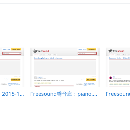
Freesound聲音庫：2015-11-23 Walking DEN.wav
Freesound聲音庫：piano.wav