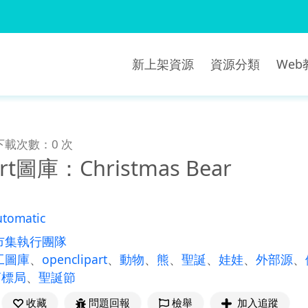
新上架資源
資源分類
We
下載次數：0 次
art圖庫：Christmas Bear
utomatic
市集執行團隊
工圖庫
、
openclipart
、
動物
、
熊
、
聖誕
、
娃娃
、
外部源
、
商標局
、
聖誕節
收藏
問題回報
檢舉
加入追蹤