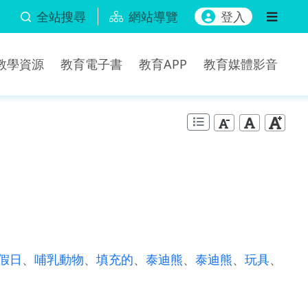
全站搜尋
網站導覽
登入
b教學資源
教育電子書
教育APP
教育媒體影音
假日
、
哺乳動物
、
填充的
、
泰迪熊
、
泰迪熊
、
玩具
、