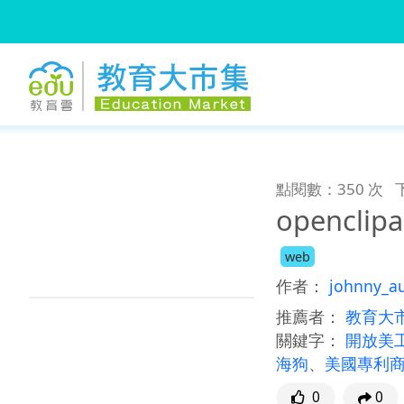
:::
跳到主要內容
:::
點閱數：350 次
openclip
web
作者：
johnny_a
推薦者：
教育大
關鍵字：
開放美
海狗
、
美國專利
0
0