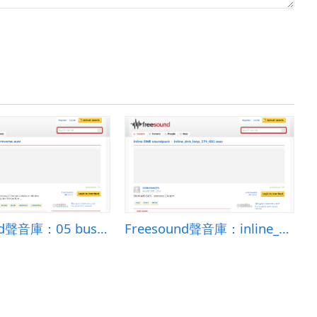
Freesound聲音庫：05 bus 04 reverse.wav
Freesound聲音庫：inline_dnb_loop_174_001.wav