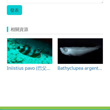
發表
相關資源
Iniistius pavo (巴父項鰭魚)
Bathyclupea argentea (銀深海鯡)
思三帖.doc