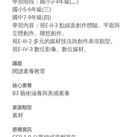
學習階段：國小3-4年級(二)
國小5-6年級(三)
國中7-9年級(四)
學習內容：視E-Ⅱ-3 點線面創作體驗、平面與
立體創作、聯想創作。
視E-Ⅲ-2 多元的媒材技法與創作表現類型。
視E-Ⅳ-3 數位影像、數位媒材。
議題
閱讀素養教育
核心素養
B3 藝術涵養與美感素養
資源類型
素材
授權資訊
CC0 1.0 公眾領域貢獻宣告