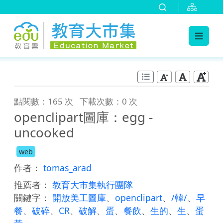
:::
跳到主要內容
:::
點閱數：165 次
下載次數：0 次
openclipart圖庫：egg -
uncooked
web
作者：
tomas_arad
推薦者：
教育大市集執行團隊
關鍵字：
開放美工圖庫
、
openclipart
、
/韓/
、
早
餐
、
破碎
、
CR
、
破解
、
蛋
、
餐飲
、
生的
、
生
、
蛋