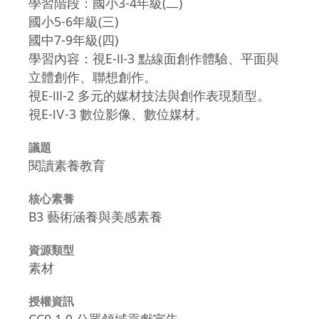
學習階段：國小3-4年級(二)
國小5-6年級(三)
國中7-9年級(四)
學習內容：視E-Ⅱ-3 點線面創作體驗、平面與
立體創作、聯想創作。
視E-Ⅲ-2 多元的媒材技法與創作表現類型。
視E-Ⅳ-3 數位影像、數位媒材。
議題
閱讀素養教育
核心素養
B3 藝術涵養與美感素養
資源類型
素材
授權資訊
CC0 1.0 公眾領域貢獻宣告