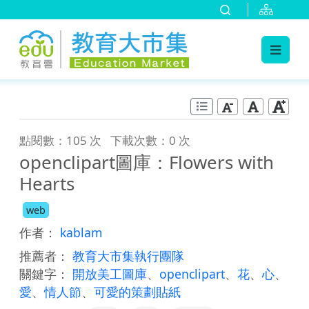
:::
跳到主要內容
:::
點閱數：105 次
下載次數：0 次
openclipart圖庫：Flowers with
Hearts
web
作者：
kablam
推薦者：
教育大市集執行團隊
關鍵字：
開放美工圖庫
、
openclipart
、
花
、
心
、
愛
、
情人節
、
可愛的策劃貼紙