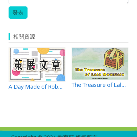
發表
相關資源
The Treasure of Lala Mountain
A Day Made of Robots
:::