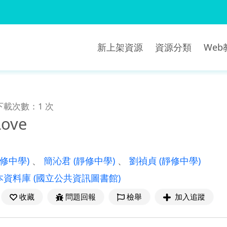
新上架資源
資源分類
We
下載次數：1 次
Love
靜修中學)
、
簡沁君
(靜修中學)
、
劉禎貞
(靜修中學)
本資料庫
(國立公共資訊圖書館)
收藏
問題回報
檢舉
加入追蹤