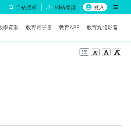
全站搜尋
網站導覽
登入
b教學資源
教育電子書
教育APP
教育媒體影音