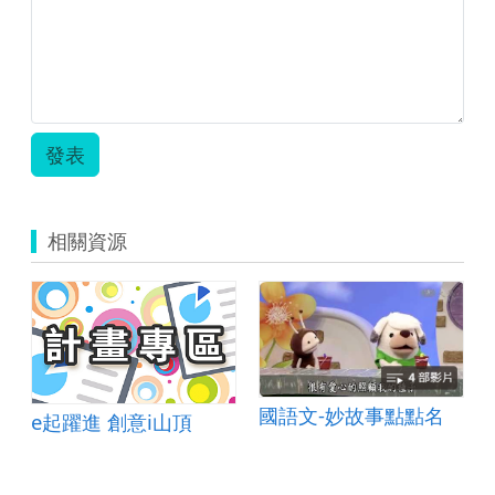
發表
相關資源
音樂 005
國語文-妙故事點點名
e起躍進 創意i山頂