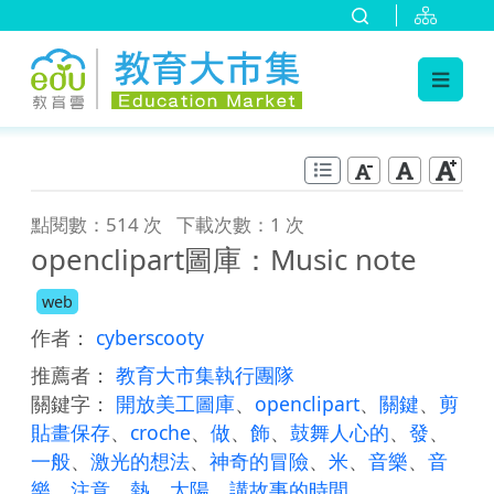
:::
跳到主要內容
:::
點閱數：514 次
下載次數：1 次
openclipart圖庫：Music note
web
作者：
cyberscooty
推薦者：
教育大市集執行團隊
關鍵字：
開放美工圖庫
、
openclipart
、
關鍵
、
剪
貼畫保存
、
croche
、
做
、
飾
、
鼓舞人心的
、
發
、
一般
、
激光的想法
、
神奇的冒險
、
米
、
音樂
、
音
樂
、
注意
、
熱
、
太陽
、
講故事的時間