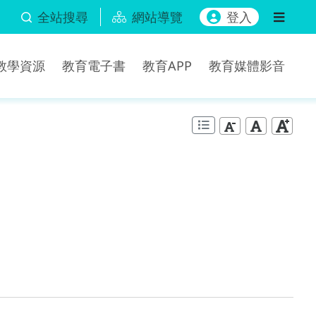
全站搜尋
網站導覽
登入
b教學資源
教育電子書
教育APP
教育媒體影音