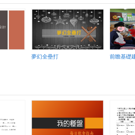
夢幻全壘打