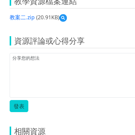
教學資源檔案連結
教案二.zip
(20.91KB)
預
覽
教
案
資源評論或心得分享
二.zip
發表
相關資源