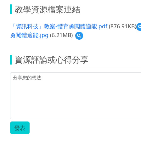
教學資源檔案連結
「資訊科技」教案-體育勇闖體適能.pdf
(876.91KB)
勇闖體適能.jpg
(6.21MB)
預
覽
勇
闖
資源評論或心得分享
體
適
能.jpg
發表