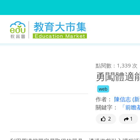
:::
跳到主要內容
:::
點閱數：1,339 次
勇闖體適
web
作者：
陳信志
(
關鍵字：
「前瞻
2
1