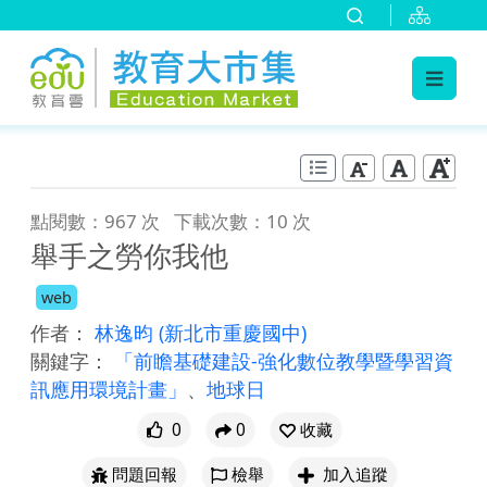
:::
跳到主要內容
:::
點閱數：967 次
下載次數：10 次
舉手之勞你我他
web
作者：
林逸昀
(新北市重慶國中)
關鍵字：
「前瞻基礎建設-強化數位教學暨學習資
訊應用環境計畫」
、
地球日
0
0
收藏
問題回報
檢舉
加入追蹤