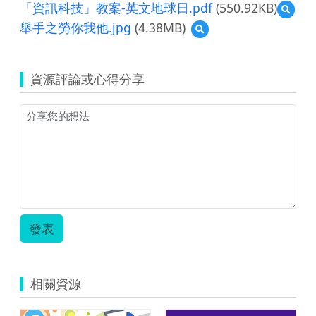
「資訊科技」教案-英文地球日.pdf
(550.92KB)
預
覽
舉手之勞你我他.jpg
(4.38MB)
預
「資
覽
訊
舉
科
手
技」
資源評論或心得分享
之
教
勞
案-
你
英
我
文
他.jpg
地
球
日.pdf
發表
相關資源