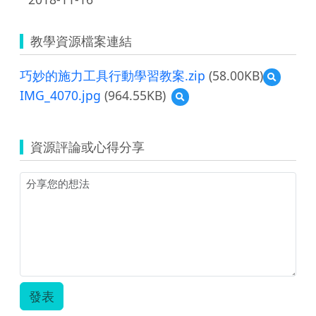
教學資源檔案連結
巧妙的施力工具行動學習教案.zip
(58.00KB)
預
覽
IMG_4070.jpg
(964.55KB)
預
巧
覽
妙
IMG_4070.jpg
的
施
資源評論或心得分享
力
工
具
行
動
學
習
教
案.zip
發表