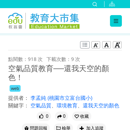
:::
跳到主要內容
:::
點閱數：918 次
下載次數：9 次
空氣品質教育──還我天空的顏
色！
web
提供者：
李孟純
(桃園市立富台國小)
關鍵字：
空氣品質
、
環境教育
、
還我天空的顏色
0
0
收藏
問題回報
檢舉
加入追蹤