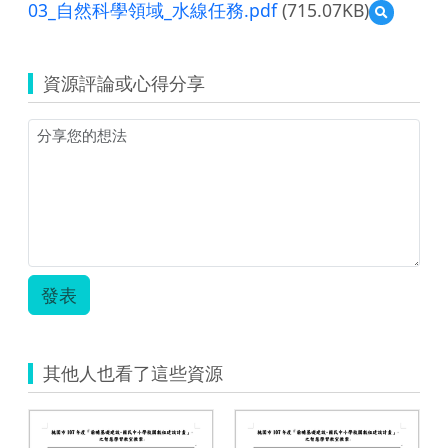
03_自然科學領域_水線任務.pdf
(715.07KB)
預
覽
03_
自
資源評論或心得分享
然
科
學
領
域
_
水
線
任
務.pdf
發表
其他人也看了這些資源