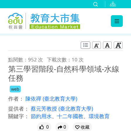
:::
跳到主要內容
:::
點閱數：952 次
下載次數：10 次
第三學習階段-自然科學領域-水線
任務
web
作者：
陳依禪
(臺北教育大學)
提供者：
蔡元芳教授
(臺北教育大學)
關鍵字：
節約用水
、
十二年國教
、
環境教育
0
0
收藏