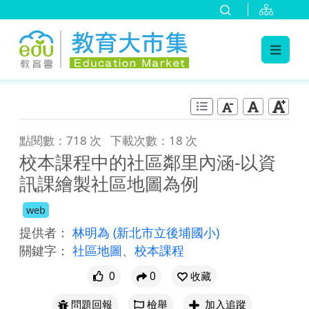
:::
跳到主要內容
:::
點閱數：718 次
下載次數：18 次
校本課程中的社區鄰里內涵-以資
訊課繪製社區地圖為例
web
提供者：
林明為
(新北市立後埔國小)
關鍵字：
社區地圖
、
校本課程
0
0
收藏
問題回報
檢舉
加入追蹤