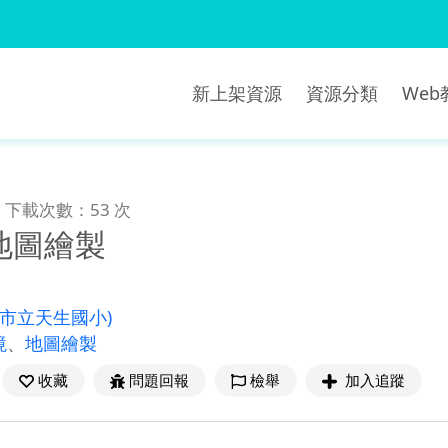
新上架資源
資源分類
We
下載次數：53 次
地圖繪製
北市立天生國小)
境
、
地圖繪製
收藏
問題回報
檢舉
加入追蹤