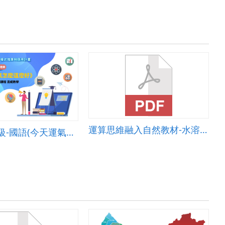
運算思維融入自然教材-水溶液的導電度
國小-中年級-國語(今天運氣怎麼這麼好)-B-混成教學-台南市崇學國小-張琬翔、黃瑋琦老師