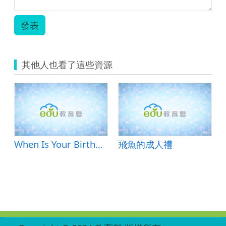
語
六
年
發表
級
南
一-
草
其他人也看了這些資源
地
上
的
網
球
夢.zip
When Is Your Birthday?
飛魚的成人禮
:::