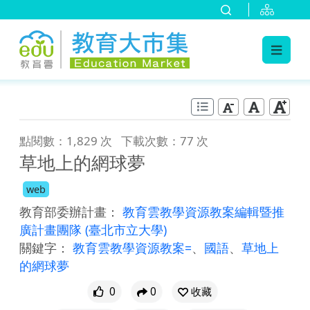
:::
跳到主要內容
:::
點閱數：1,829 次
下載次數：77 次
草地上的網球夢
web
教育部委辦計畫：
教育雲教學資源教案編輯暨推
廣計畫團隊
(臺北市立大學)
關鍵字：
教育雲教學資源教案=
、
國語
、
草地上
的網球夢
0
0
收藏