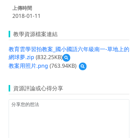
上傳時間
2018-01-11
教學資源檔案連結
教育雲學習拍教案_國小國語六年級南一-草地上的
網球夢.zip
(832.25KB)
預
覽
教案用照片.png
(763.94KB)
預
教
覽
育
教
雲
案
學
資源評論或心得分享
用
習
照
拍
片.png
教
案
_
國
小
國