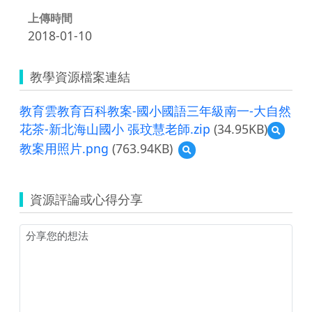
上傳時間
2018-01-10
教學資源檔案連結
教育雲教育百科教案-國小國語三年級南一-大自然
花茶-新北海山國小 張玟慧老師.zip
(34.95KB)
預
覽
教案用照片.png
(763.94KB)
預
教
覽
育
教
雲
案
教
資源評論或心得分享
用
育
照
百
片.png
科
教
案-
國
小
國