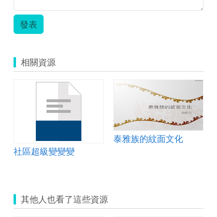
語
三
年
發表
級
南
一-
大
相關資源
自
然
花
茶-
新
北
海
山
泰雅族的紋面文化
國
h;按出語文力
社區超級變變變
小
張
玟
慧
老
師.zip
其他人也看了這些資源