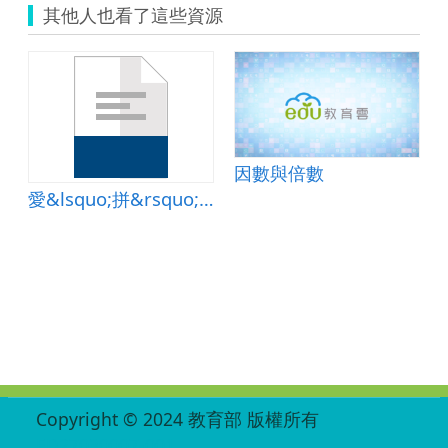
小
其他人也看了這些資源
王
宗
科
老
師.zip
因數與倍數
愛&lsquo;拼&rsquo;才會贏
:::
Copyright © 2024 教育部 版權所有
ED27030007-001