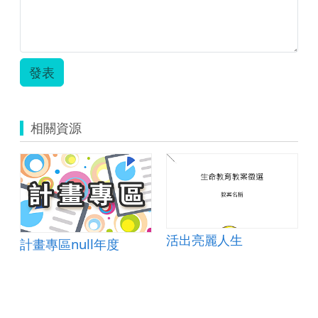
國
小
創
意
教
發表
學
六
年
級
相關資源
自
編-3C
玩
創
藝，
熊
讚
~-
活出亮麗人生
計畫專區null年度
臺
北
市
辛
亥
國