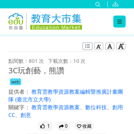
:::
跳到主要內容
:::
點閱數：801 次
下載次數：10 次
3C玩創藝，熊讚
web
提供者：
教育雲教學資源教案編輯暨推廣計畫團
隊
(臺北市立大學)
關鍵字：
教育雲教學資源教案
、
數位科技
、
創用
CC
、
創意
1
0
收藏