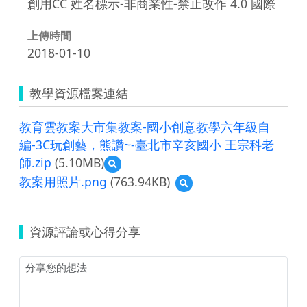
創用CC 姓名標示-非商業性-禁止改作 4.0 國際
上傳時間
2018-01-10
教學資源檔案連結
教育雲教案大市集教案-國小創意教學六年級自
編-3C玩創藝，熊讚~-臺北市辛亥國小 王宗科老
師.zip
(5.10MB)
預
覽
教案用照片.png
(763.94KB)
預
教
覽
育
教
雲
案
教
資源評論或心得分享
用
案
照
大
片.png
市
集
教
案-