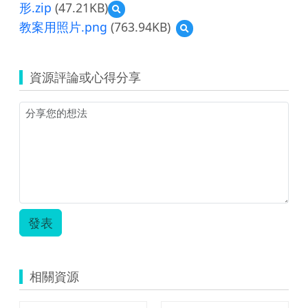
形.zip
(47.21KB)
預
覽
教案用照片.png
(763.94KB)
預
教
覽
育
教
雲
案
教
資源評論或心得分享
用
學
照
資
片.png
源
教
案
_
國
小
數
學
四
發表
下
南
一-
四
相關資源
邊
形.zip