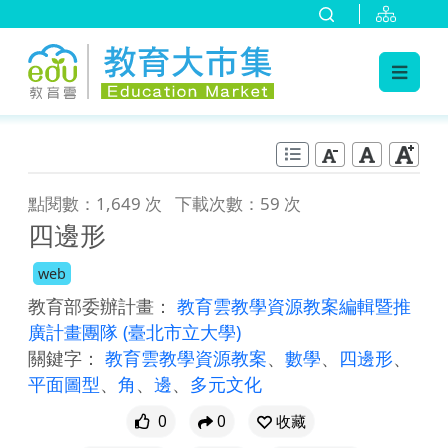
:::
跳到主要內容
:::
點閱數：1,649 次
下載次數：59 次
四邊形
web
教育部委辦計畫：
教育雲教學資源教案編輯暨推
廣計畫團隊
(臺北市立大學)
關鍵字：
教育雲教學資源教案
、
數學
、
四邊形
、
平面圖型
、
角
、
邊
、
多元文化
0
0
收藏