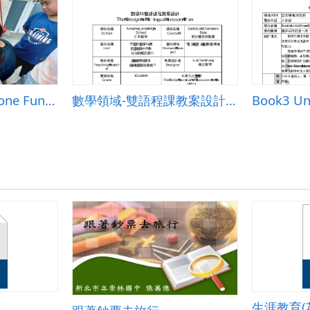
Follow Me 9 Unit one Fun Time The Amazing Human Body
數學領域-雙語程課教案設計：平均數.中位數與眾數
生涯教育(