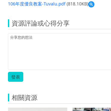
106年度優良教案-Tuvalu.pdf
(818.10KB)
預
覽
106
年
資源評論或心得分享
度
優
良
教
案-
Tuvalu.pdf
發表
相關資源