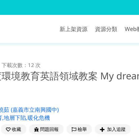
新上架資源
資源分類
We
下載次數：12 次
境教育英語領域教案 My dream is f
蔡曉茹
(嘉義市立南興國中)
,地層下陷,暖化危機
收藏
問題回報
檢舉
加入追蹤