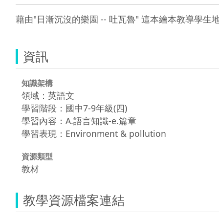
藉由"日漸沉沒的樂園 -- 吐瓦魯" 這本繪本教導學
資訊
知識架構
領域：英語文
學習階段：國中7-9年級(四)
學習內容：A.語言知識-e.篇章
學習表現：Environment & pollution
資源類型
教材
教學資源檔案連結