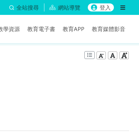
全站搜尋
網站導覽
登入
b教學資源
教育電子書
教育APP
教育媒體影音