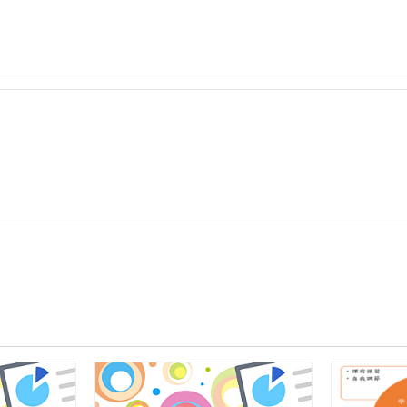
27
健
康
與
體
育
二
下
_
跳
躍
的
水
滴
溪
流
到
大
海.zip