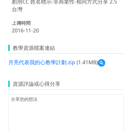
創用CC 姓名標示-非商業性-相同方式分享 2.5
台灣
上傳時間
2016-11-20
教學資源檔案連結
月亮代表我的心教學計劃.zip
(1.41MB)
預
覽
月
亮
資源評論或心得分享
代
表
我
的
心
教
學
計
劃.zip