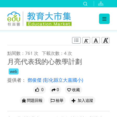
:::
跳到主要內容
:::
點閱數：761 次
下載次數：4 次
月亮代表我的心教學計劃
web
提供者：
鄧俊傑
(彰化縣立大嘉國小)
0
0
收藏
問題回報
檢舉
加入追蹤