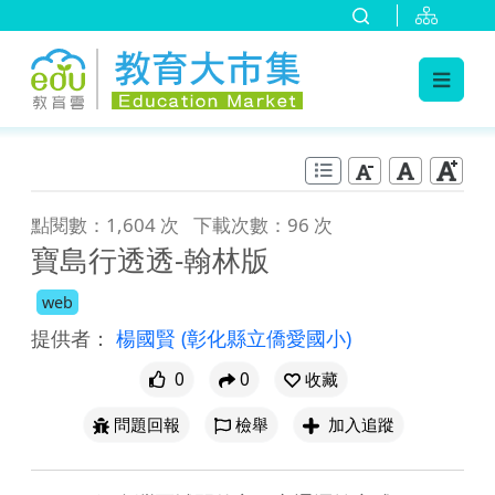
:::
跳到主要內容
:::
點閱數：1,604 次
下載次數：96 次
寶島行透透-翰林版
web
提供者：
楊國賢
(彰化縣立僑愛國小)
0
0
收藏
問題回報
檢舉
加入追蹤