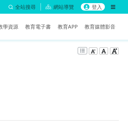
全站搜尋
網站導覽
登入
b教學資源
教育電子書
教育APP
教育媒體影音