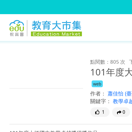
:::
跳到主要內容
:::
點閱數：805 次
101年
web
作者：
蕭佳怡
(
關鍵字：
教學卓
1
0