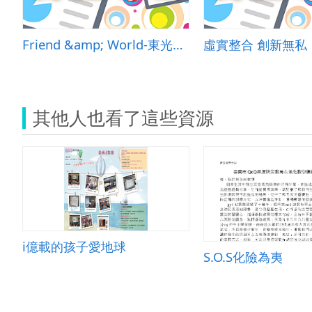
Friend &amp; World-東光國小行動關懷探究方案
虛實整合 創新無私
其他人也看了這些資源
i億載的孩子愛地球
S.O.S化險為夷