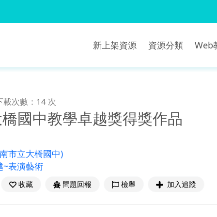
新上架資源
資源分類
We
下載次數：14 次
度大橋國中教學卓越獎得獎作品
臺南市立大橋國中)
越~表演藝術
收藏
問題回報
檢舉
加入追蹤