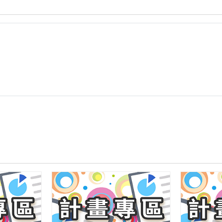
度
教
學
卓
越-02
方
案
全
文
_
大
橋
國
中
_0518.pdf