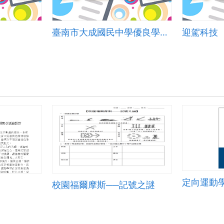
臺南市大成國民中學優良學校選拔簡報
迎駕科技
定向運動
校園福爾摩斯──記號之謎