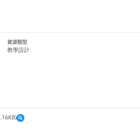
資源類型
教學設計
.16KB)
預
覽
101
年