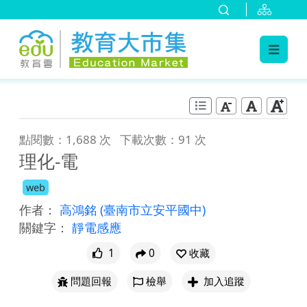
:::
跳到主要內容
:::
點閱數：1,688 次
下載次數：91 次
理化-電
web
作者：
高鴻銘
(臺南市立安平國中)
關鍵字：
靜電感應
1
0
收藏
問題回報
檢舉
加入追蹤