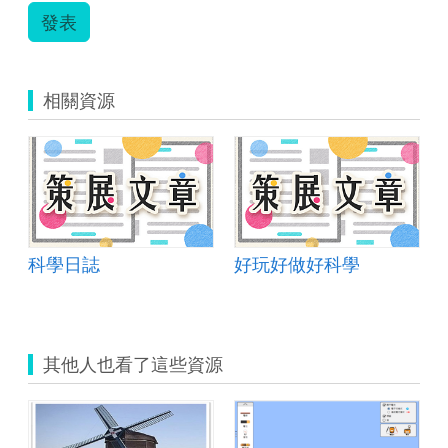
發表
相關資源
 在地文化暨跨校移動挑戰
科學日誌
好玩好做好科學
其他人也看了這些資源