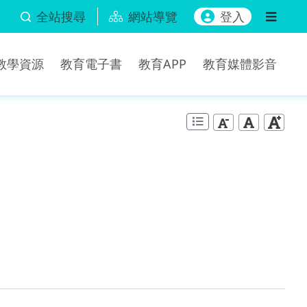
全站搜尋
網站導覽
登入
b教學資源
教育電子書
教育APP
教育媒體影音