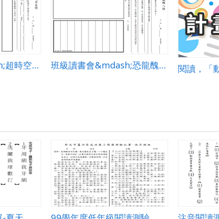
班級讀書會&mdash;超時空友情
班級讀書會&mdash;恐龍醜八怪
閱讀，「
-夏天
99學年度低年級閱讀測驗
注音閱讀