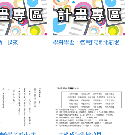
動」起來
學科學習：智慧閱讀.北新愛渇力-北新國小智慧教育閱讀理解整合推動模式
測驗學習單-秋天
一年級成語測驗題目