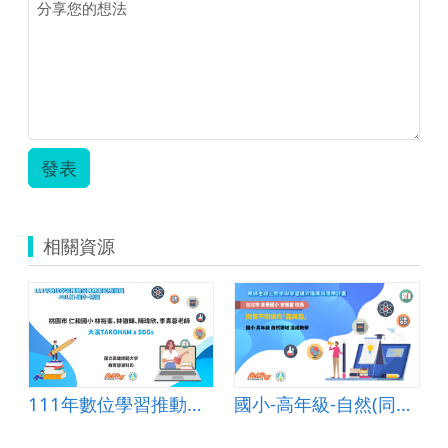
門
及
教
學
設
計.zip
發表
相關資源
111年數位學習推動優良教案-PBL組(國小)-特優-桃園市仁和國小-林裕峯、林徹輝、陳瑋欣、李青蓉老師
國小-高年級-自然(同音不同調的「露與霜」)-B-混成教學-台北市金華國小-曾振富校長