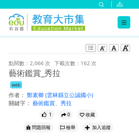
:::
跳到主要內容
:::
點閱數：2,066 次
下載次數：162 次
藝術鑑賞_秀拉
web
作者：
鄭素卿
(雲林縣立公誠國小)
關鍵字：
藝術鑑賞
、
秀拉
1
0
收藏
問題回報
檢舉
加入追蹤