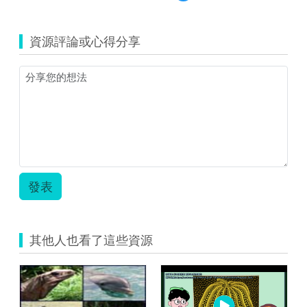
覽
103
四
資源評論或心得分享
甲
校
本.pdf
發表
其他人也看了這些資源