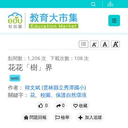
:::
跳到主要內容
:::
點閱數：1,206 次
下載次數：108 次
花花「樹」界
web
作者：
韓文斌
(雲林縣立秀潭國小)
關鍵字：
花
、
校園
、
保護自然環境
0
0
收藏
問題回報
檢舉
加入追蹤