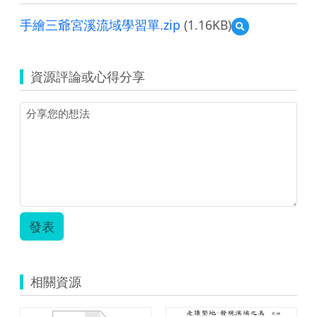
手繪三爺宮溪流域學習單.zip
(1.16KB)
預
覽
手
繪
資源評論或心得分享
三
爺
宮
溪
流
域
學
習
單.zip
發表
相關資源