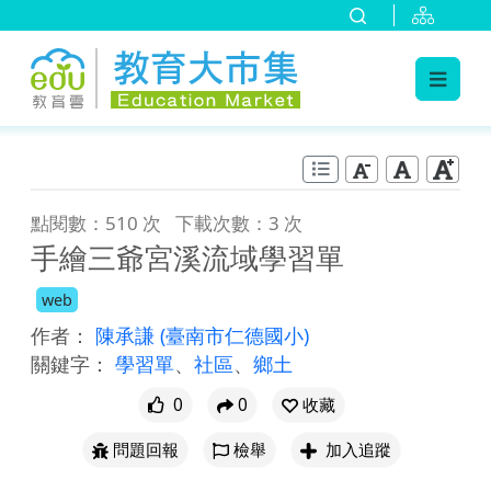
:::
跳到主要內容
:::
點閱數：510 次
下載次數：3 次
手繪三爺宮溪流域學習單
web
作者：
陳承謙
(臺南市仁德國小)
關鍵字：
學習單
、
社區
、
鄉土
0
0
收藏
問題回報
檢舉
加入追蹤