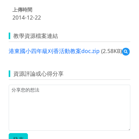
上傳時間
2014-12-22
教學資源檔案連結
港東國小四年級刈香活動教案doc.zip
(2.58KB)
預
覽
港
東
資源評論或心得分享
國
小
四
年
級
刈
香
活
動
教
案