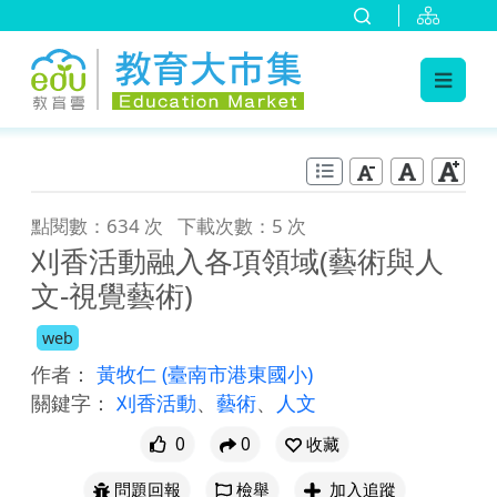
:::
跳到主要內容
:::
點閱數：634 次
下載次數：5 次
刈香活動融入各項領域(藝術與人
文-視覺藝術)
web
作者：
黃牧仁
(臺南市港東國小)
關鍵字：
刈香活動
、
藝術
、
人文
0
0
收藏
問題回報
檢舉
加入追蹤