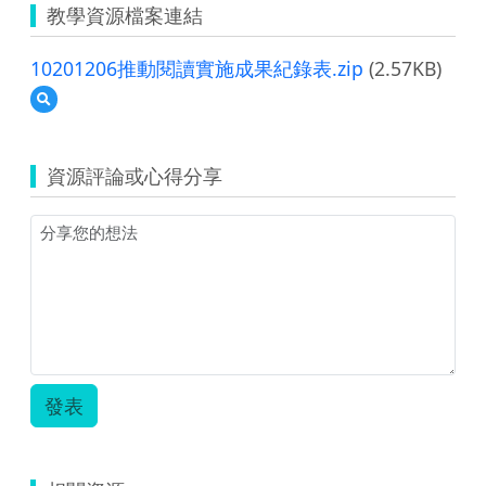
教學資源檔案連結
10201206推動閱讀實施成果紀錄表.zip
(2.57KB)
預
覽
10201206
推
資源評論或心得分享
動
閱
讀
實
施
成
果
紀
錄
表.zip
發表