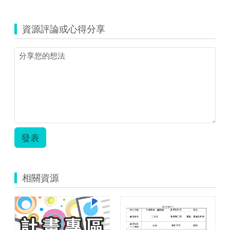
覽
3
世
資源評論或心得分享
界
趴
趴
走
教
案.zip
發表
相關資源