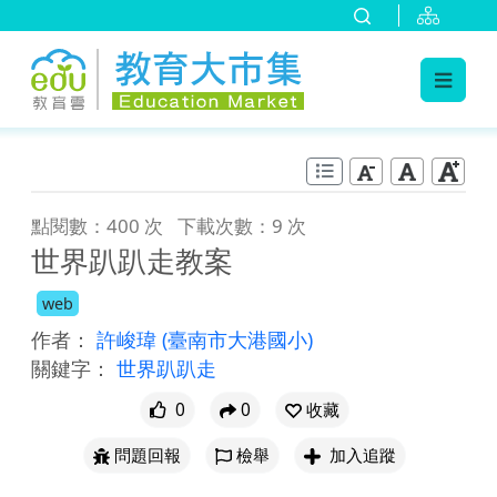
:::
跳到主要內容
:::
點閱數：400 次
下載次數：9 次
世界趴趴走教案
web
作者：
許峻瑋
(臺南市大港國小)
關鍵字：
世界趴趴走
0
0
收藏
問題回報
檢舉
加入追蹤