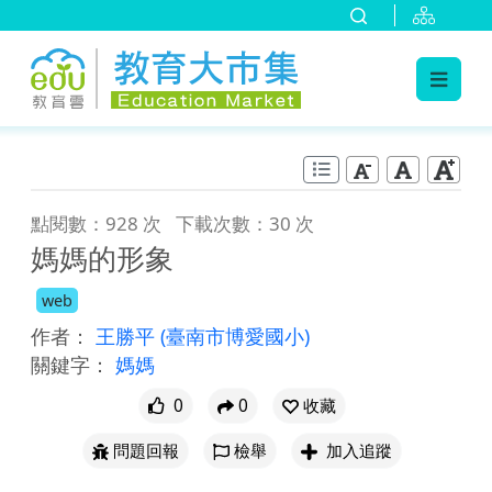
:::
跳到主要內容
:::
點閱數：928 次
下載次數：30 次
媽媽的形象
web
作者：
王勝平
(臺南市博愛國小)
關鍵字：
媽媽
0
0
收藏
問題回報
檢舉
加入追蹤