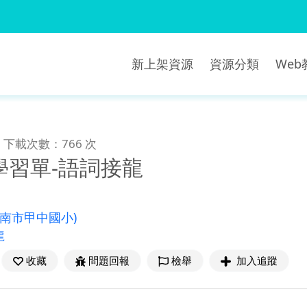
新上架資源
資源分類
We
下載次數：766 次
學習單-語詞接龍
臺南市甲中國小)
龍
收藏
問題回報
檢舉
加入追蹤