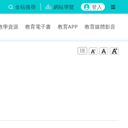
全站搜尋
網站導覽
登入
b教學資源
教育電子書
教育APP
教育媒體影音