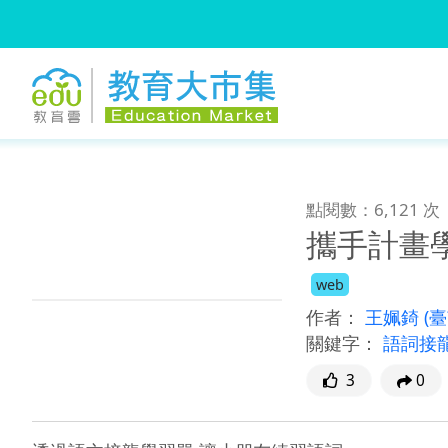
:::
跳到主要內容
:::
點閱數：6,121 次
攜手計畫
web
作者：
王姵錡
(
關鍵字：
語詞接
3
0