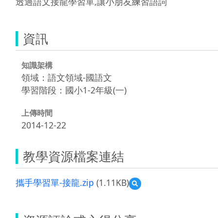
透過語文接龍學習單,讓小朋友練習語詞
資訊
知識架構
領域：語文領域-國語文
學習階段：國小1-2年級(一)
上傳時間
2014-12-22
教學資源檔案連結
攜手學習單-接龍.zip
(1.11KB)
預
覽
攜
手