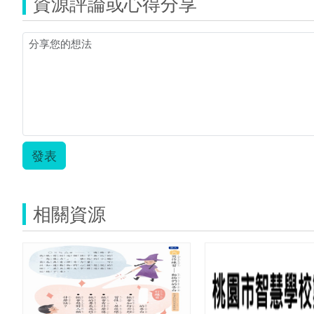
資源評論或心得分享
學
習
單-
接
龍.zip
發表
相關資源