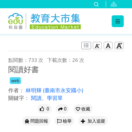
:::
跳到主要內容
:::
點閱數：733 次
下載次數：26 次
閱讀好書
web
作者：
林明輝
(臺南市永安國小)
關鍵字：
閱讀
、
學習單
0
0
收藏
問題回報
檢舉
加入追蹤