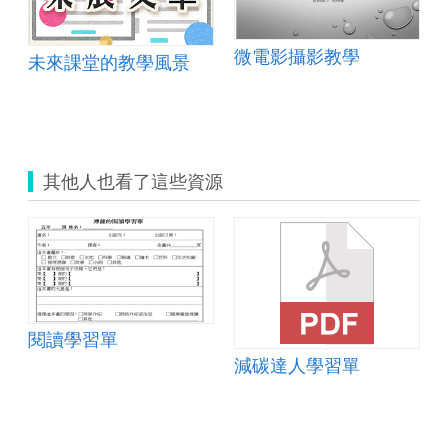
微電影攝影教學
未來課堂的教學風景
其他人也看了這些資源
叫它粉靈豆
閱讀學習單
減碳達人學習單