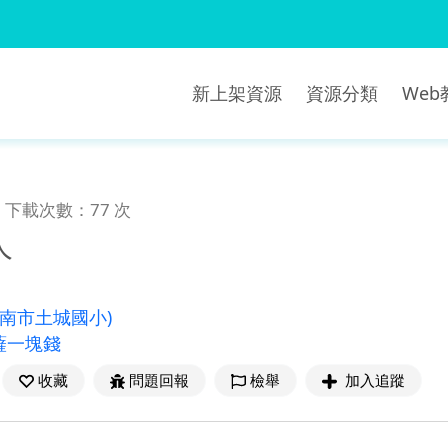
新上架資源
資源分類
We
下載次數：77 次
人
臺南市土城國小)
薩一塊錢
收藏
問題回報
檢舉
加入追蹤