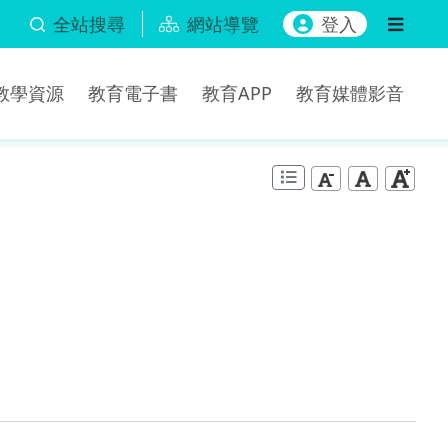
全站搜尋
網站導覽
登入
b教學資源
教育電子書
教育APP
教育媒體影音