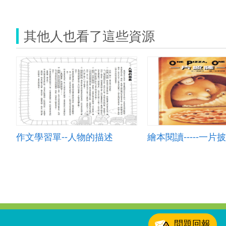
其他人也看了這些資源
作文學習單--人物的描述
繪本閱讀-----一
:::
問題回報