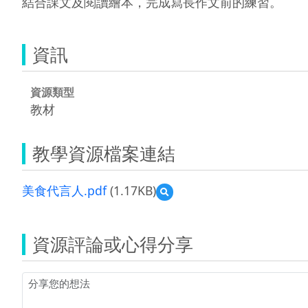
結合課文及閱讀繪本，完成寫長作文前的練習。
資訊
資源類型
教材
教學資源檔案連結
美食代言人.pdf
(1.17KB)
預
覽
美
食
資源評論或心得分享
代
言
人.pdf