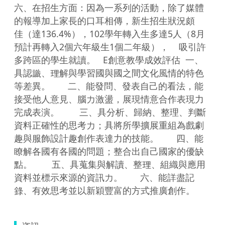
六、在招生方面：因為一系列的活動，除了媒體
的報導加上家長的口耳相傳，新生招生狀況頗    
佳（達136.4%），102學年轉入生多達5人（8月
預計再轉入2個六年級生1個二年級），    吸引許
多跨區的學生就讀。   E創意教學成效評估  一、
具認識、理解與學習國與國之間文化風情的特色
等差異。       二、能發問、發表自己的看法，能
接受他人意見、腦力激盪，展現情意合作表現力
完成表演。        三、具分析、歸納、整理、判斷
資料正確性的思考力；具將所學擴展重組為戲劇
趣與服飾設計趣創作表達力的技能。       四、能
瞭解各國有各國的問題；整合出自己國家的優缺
點。	       五、具蒐集與解讀、整理、組織與應用
資料並標示來源的資訊力。       六、能詳盡記
錄、有效思考並以新穎豐富的方式推廣創作。