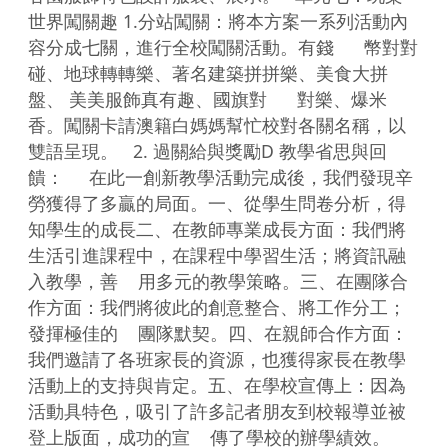
世界闖關趣 1.分站闖關：將本方案一系列活動內
容分成七關，進行全校闖關活動。有錢      幣對對
碰、地球轉轉樂、著名建築拼拼樂、美食大拼
盤、 美美服飾真有趣、國旗對      對樂、爆米
香。闖關卡請澳籍白媽媽幫忙校對各關名稱，以
雙語呈現。   2. 過關給與獎勵D 教學省思與回
饋：     在此一創新教學活動完成後，我們發現辛
勞獲得了多贏的局面。一、從學生問卷分析，得
知學生的成長二、在教師專業成長方面：我們將
生活引進課程中，在課程中學習生活；將資訊融
入教學，善    用多元的教學策略。三、在團隊合
作方面：我們將彼此的創意整合、將工作分工；
發揮極佳的    團隊默契。四、在親師合作方面：
我們邀請了各班家長的資源，也獲得家長在教學
活動上的支持與肯定。五、在學校宣傳上：因為
活動具特色，吸引了許多記者朋友到校報導並被
登上版面，成功的宣    傳了學校的辦學績效。