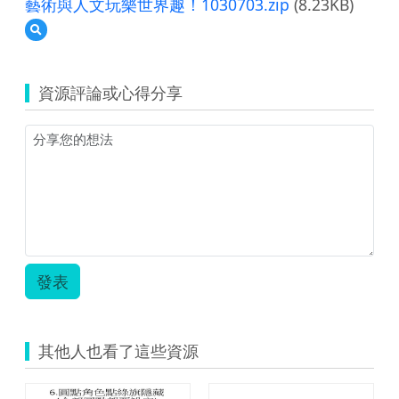
藝術與人文玩樂世界趣！1030703.zip
(8.23KB)
預
覽
藝
術
資源評論或心得分享
與
人
文
玩
樂
世
界
趣！
1030703.zip
發表
其他人也看了這些資源