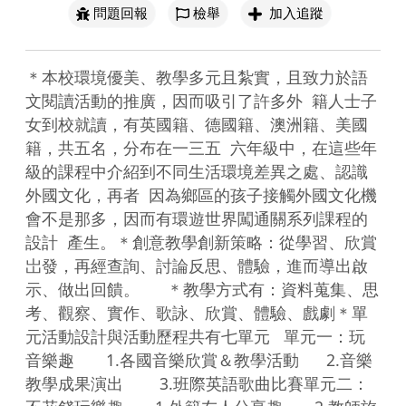
問題回報
檢舉
加入追蹤
＊本校環境優美、教學多元且紮實，且致力於語
文閱讀活動的推廣，因而吸引了許多外  籍人士子
女到校就讀，有英國籍、德國籍、澳洲籍、美國
籍，共五名，分布在一三五  六年級中，在這些年
級的課程中介紹到不同生活環境差異之處、認識
外國文化，再者  因為鄉區的孩子接觸外國文化機
會不是那多，因而有環遊世界闖通關系列課程的
設計  產生。＊創意教學創新策略：從學習、欣賞
岀發，再經查詢、討論反思、體驗，進而導出啟
示、做出回饋。      ＊教學方式有：資料蒐集、思
考、觀察、實作、歌詠、欣賞、體驗、戲劇＊單
元活動設計與活動歷程共有七單元   單元一：玩
音樂趣       1.各國音樂欣賞＆教學活動      2.音樂
教學成果演出        3.班際英語歌曲比賽單元二：