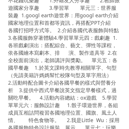
不花錢玩樂趣       1.外籍友人分享趣       2.教師旅
遊國家分享趣       3.學習單	  單元三：世界服
裝趣  1.googl earth遊世界：用googl earth介紹
國家地理位置和首都等資訊，再搭配PPT介紹    
各國打招呼方式等。  2.介紹各國代表服飾與特點
3.各國服飾穿著體驗4.學習單單元四：戲劇趣  1.
各班戲劇演出：搭配綜合、藝文、彈性等課程，
依各國繪本寫劇本、排      演、製作道具等  2.在
全校面前演出，老師講評與獎勵。    單元五：各
國早餐趣    1.於英文課時先教導相關單字、句型
（先請美籍許媽媽幫忙校隊句型及單字用法）              
2.活動時配合圖卡介紹各國早餐的樣式與營養分
析    3.提供中西式早餐說英文指定早餐樣式，過
關吃早餐。    4.活動內容總結：ox遊戲    5.學習
單單元六：服飾設計趣     1.骰子環遊世界，各組
成員互相詰問複習各國地理位置、國旗、風土人
情、       特色食物等。     2.我是Little  Wu：採用
各國服飾特色設計服裝、展示。   單元七：玩樂