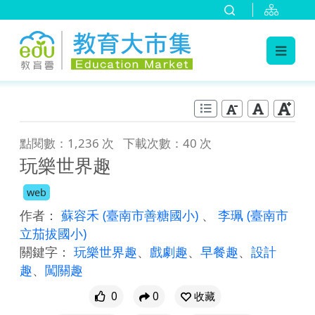
:::
跳到主要內容
:::
點閱數：1,236 次
下載次數：40 次
玩樂世界趣
web
作者：
蘇容禾
(臺南市善糖國小)
、
李珮
(臺南市
立茄拔國小)
關鍵字：
玩樂世界趣
、
戲劇趣
、
早餐趣
、
設計
趣
、
闖關趣
0
0
收藏