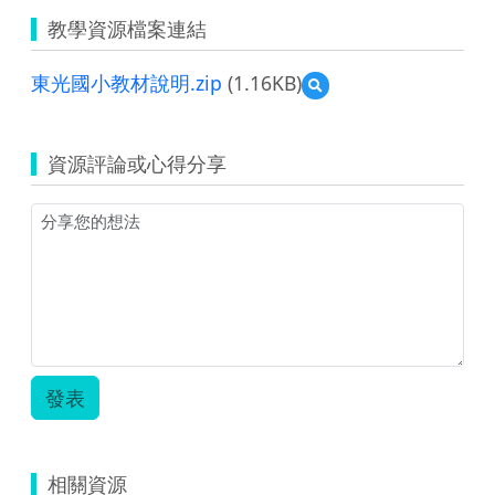
教學資源檔案連結
東光國小教材說明.zip
(1.16KB)
預
覽
東
光
資源評論或心得分享
國
小
教
材
說
明.zip
發表
相關資源