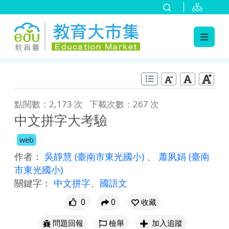
:::
跳到主要內容
:::
點閱數：2,173 次
下載次數：267 次
中文拼字大考驗
web
作者：
吳靜慧
(臺南市東光國小)
、
蕭夙娟
(臺南
市東光國小)
關鍵字：
中文拼字
、
國語文
0
0
收藏
問題回報
檢舉
加入追蹤